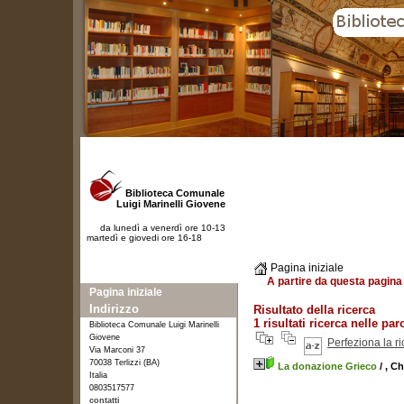
Biblioteca Comunale
Luigi Marinelli Giovene
da lunedì a venerdì ore 10-13
martedì e giovedi ore 16-18
Pagina iniziale
A partire da questa pagina 
Pagina iniziale
Indirizzo
Risultato della ricerca
1 risultati ricerca nelle p
Biblioteca Comunale Luigi Marinelli
Giovene
Perfeziona la r
Via Marconi 37
70038 Terlizzi (BA)
La donazione Grieco
/ , C
Italia
0803517577
contatti