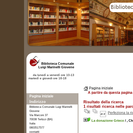
Biblioteca Comunale
Luigi Marinelli Giovene
da lunedì a venerdì ore 10-13
martedì e giovedi ore 16-18
Pagina iniziale
A partire da questa pagina 
Pagina iniziale
Indirizzo
Risultato della ricerca
1 risultati ricerca nelle par
Biblioteca Comunale Luigi Marinelli
Giovene
Perfeziona la r
Via Marconi 37
70038 Terlizzi (BA)
La donazione Grieco
/ , C
Italia
0803517577
contatti