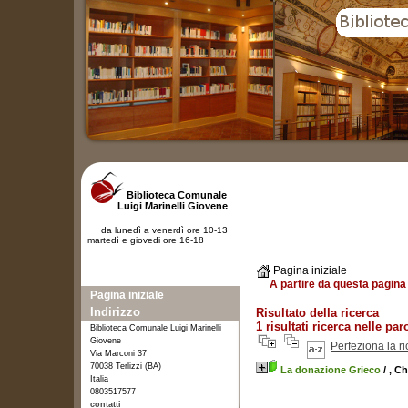
Biblioteca Comunale
Luigi Marinelli Giovene
da lunedì a venerdì ore 10-13
martedì e giovedi ore 16-18
Pagina iniziale
A partire da questa pagina 
Pagina iniziale
Indirizzo
Risultato della ricerca
1 risultati ricerca nelle par
Biblioteca Comunale Luigi Marinelli
Giovene
Perfeziona la r
Via Marconi 37
70038 Terlizzi (BA)
La donazione Grieco
/ , C
Italia
0803517577
contatti