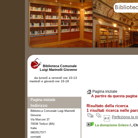
Biblioteca Comunale
Luigi Marinelli Giovene
da lunedì a venerdì ore 10-13
martedì e giovedi ore 16-18
Pagina iniziale
A partire da questa pagina 
Pagina iniziale
Indirizzo
Risultato della ricerca
1 risultati ricerca nelle par
Biblioteca Comunale Luigi Marinelli
Giovene
Perfeziona la r
Via Marconi 37
70038 Terlizzi (BA)
La donazione Grieco
/ , C
Italia
0803517577
contatti