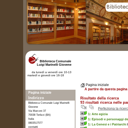
Biblioteca Comunale
Luigi Marinelli Giovene
da lunedì a venerdì ore 10-13
martedì e giovedi ore 16-18
Pagina iniziale
A partire da questa pagina 
Pagina iniziale
Indirizzo
Risultato della ricerca
93 risultati ricerca nelle pa
Biblioteca Comunale Luigi Marinelli
Giovene
Perfeziona la ricer
Via Marconi 37
1: Arte egizia
70038 Terlizzi (BA)
Italia
1: Episodi e personaggi del
0803517577
1: La Genesi e i Patriarchi
/
contatti