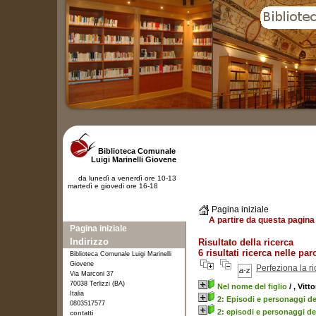
Biblioteca Comunale
Luigi Marinelli Giovene
da lunedì a venerdì ore 10-13
martedì e giovedi ore 16-18
Pagina iniziale
A partire da questa pagina 
Pagina iniziale
Indirizzo
Risultato della ricerca
6 risultati ricerca nelle pa
Biblioteca Comunale Luigi Marinelli
Giovene
Perfeziona la r
Via Marconi 37
70038 Terlizzi (BA)
Nel nome del figlio
/ , Vitt
Italia
2: Episodi e personaggi de
0803517577
2: episodi e personaggi de
contatti