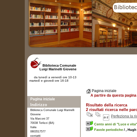
Biblioteca Comunale
Luigi Marinelli Giovene
da lunedì a venerdì ore 10-13
martedì e giovedi ore 16-18
Pagina iniziale
A partire da questa pagina 
Pagina iniziale
Indirizzo
Risultato della ricerca
2 risultati ricerca nelle pa
Biblioteca Comunale Luigi Marinelli
Giovene
Perfeziona la r
Via Marconi 37
70038 Terlizzi (BA)
Cento anni di "Luce e vita
Italia
Favole periodiche
/ , Hugh
0803517577
contatti