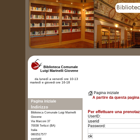
Biblioteca Comunale
Luigi Marinelli Giovene
da lunedì a venerdì ore 10-13
martedì e giovedi ore 16-18
Pagina iniziale
A partire da questa pagina 
Pagina iniziale
Indirizzo
Per effettuare una prenotaz
Biblioteca Comunale Luigi Marinelli
UserID:
Giovene
Via Marconi 37
Password:
70038 Terlizzi (BA)
Italia
0803517577
contatti