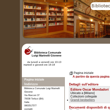
Biblioteca Comunale
Luigi Marinelli Giovene
da lunedì a venerdì ore 10-13
martedì e giovedi ore 16-18
Pagina iniziale
A partire da questa pagina 
Pagina iniziale
Indirizzo
Dettagli sull'editore
Biblioteca Comunale Luigi Marinelli
Editore Oscar Mondadori
Giovene
Ubicato a [Milano]
Via Marconi 37
Collezioni collegate
70038 Terlizzi (BA)
Grandi bestsellers
Italia
0803517577
Documenti disponibili di q
contatti