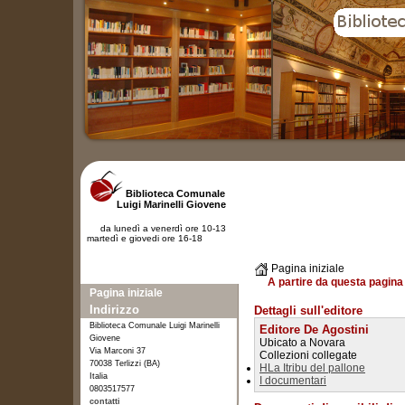
Biblioteca Comunale
Luigi Marinelli Giovene
da lunedì a venerdì ore 10-13
martedì e giovedi ore 16-18
Pagina iniziale
A partire da questa pagina 
Pagina iniziale
Indirizzo
Dettagli sull'editore
Biblioteca Comunale Luigi Marinelli
Editore De Agostini
Giovene
Ubicato a Novara
Via Marconi 37
Collezioni collegate
70038 Terlizzi (BA)
HLa Itribu del pallone
Italia
I documentari
0803517577
contatti