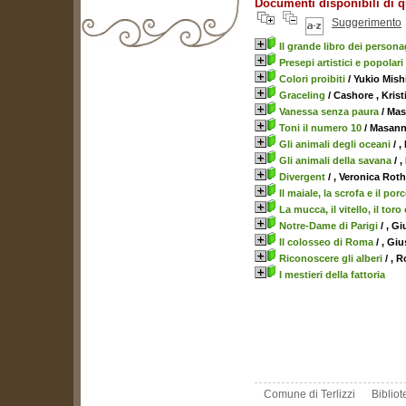
Documenti disponibili di q
Suggerimento
Il grande libro dei persona
biblioteca@comune.terlizzi.ba.it
Presepi artistici e popolari
Colori proibiti
/ Yukio Mis
Graceling
/ Cashore , Krist
Vanessa senza paura
/ Mas
Toni il numero 10
/ Masann
Gli animali degli oceani
/ ,
Gli animali della savana
/ ,
Divergent
/ , Veronica Roth
Il maiale, la scrofa e il porc
La mucca, il vitello, il toro 
Notre-Dame di Parigi
/ , G
Il colosseo di Roma
/ , Gi
Riconoscere gli alberi
/ , R
I mestieri della fattoria
Comune di Terlizzi
Biblio