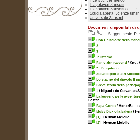
HLe Ivoci del mondo
I capolavori Sansoni
I capolavori Sansoni della le
Scuola aperta. Scienze uma
Universale Sansoni
biblioteca@comune.terlizzi.ba.it
Documenti disponibili di q
Suggerimento
Per
Don Chisciotte della Manc
2
3
1: Inferno
Pan e altri racconti
/ Knut
2 : Purgatorio
Sebastopoli e altri raccont
Lo stagno del diavolo Il m
Breve storia della pedago
1
/ Miguel : de Cervantes 
La leggenda e le avventur
Coster
Papa Goriot
/ HonorBe : d
Moby Dick o la balena
/ He
[1]
/ Herman Melville
[2]
/ Herman Melville