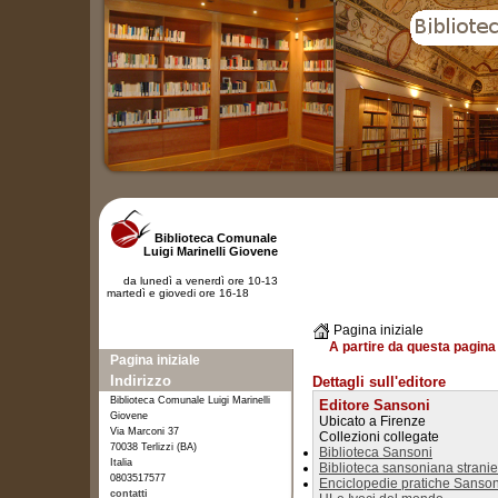
Biblioteca Comunale
Luigi Marinelli Giovene
da lunedì a venerdì ore 10-13
martedì e giovedi ore 16-18
Pagina iniziale
A partire da questa pagina 
Pagina iniziale
Indirizzo
Dettagli sull'editore
Biblioteca Comunale Luigi Marinelli
Editore Sansoni
Giovene
Ubicato a Firenze
Via Marconi 37
Collezioni collegate
70038 Terlizzi (BA)
Biblioteca Sansoni
Italia
Biblioteca sansoniana stranie
0803517577
Enciclopedie pratiche Sanson
contatti