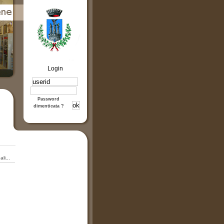
Login
Password
dimenticata ?
li...