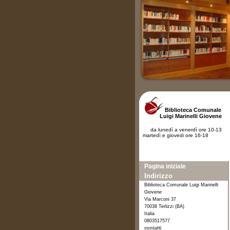
Biblioteca Comunale
Luigi Marinelli Giovene
da lunedì a venerdì ore 10-13
martedì e giovedi ore 16-18
Pagina iniziale
Indirizzo
Biblioteca Comunale Luigi Marinelli
Giovene
Via Marconi 37
70038 Terlizzi (BA)
Italia
0803517577
contatti