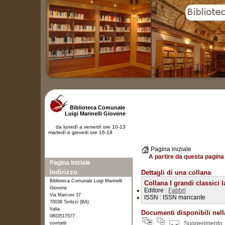
Biblioteca Comunale
Luigi Marinelli Giovene
da lunedì a venerdì ore 10-13
martedì e giovedi ore 16-18
Pagina iniziale
A partire da questa pagina 
Pagina iniziale
Indirizzo
Dettagli di una collana
Biblioteca Comunale Luigi Marinelli
Collana I grandi classici l
Giovene
Editore :
Fabbri
Via Marconi 37
ISSN : ISSN mancante
70038 Terlizzi (BA)
Italia
Documenti disponibili nell
0803517577
Suggerimento
contatti