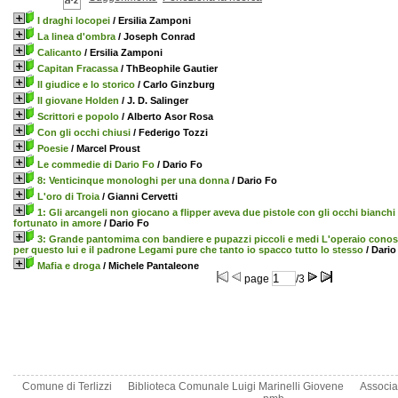
I draghi locopei
/ Ersilia Zamponi
La linea d'ombra
/ Joseph Conrad
Calicanto
/ Ersilia Zamponi
Capitan Fracassa
/ ThBeophile Gautier
Il giudice e lo storico
/ Carlo Ginzburg
Il giovane Holden
/ J. D. Salinger
Scrittori e popolo
/ Alberto Asor Rosa
Con gli occhi chiusi
/ Federigo Tozzi
Poesie
/ Marcel Proust
Le commedie di Dario Fo
/ Dario Fo
8: Venticinque monologhi per una donna
/ Dario Fo
L'oro di Troia
/ Gianni Cervetti
1: Gli arcangeli non giocano a flipper aveva due pistole con gli occhi bianchi
fortunato in amore
/ Dario Fo
3: Grande pantomima con bandiere e pupazzi piccoli e medi L'operaio conosc
per questo lui e il padrone Legami pure che tanto io spacco tutto lo stesso
/ Dario
Mafia e droga
/ Michele Pantaleone
page
/3
Comune di Terlizzi
Biblioteca Comunale Luigi Marinelli Giovene
Associa