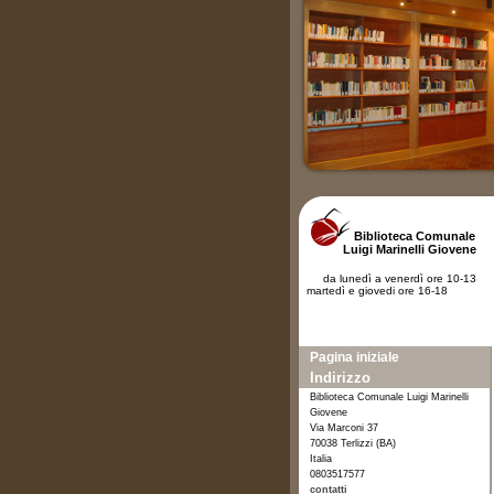
Biblioteca Comunale
Luigi Marinelli Giovene
da lunedì a venerdì ore 10-13
martedì e giovedi ore 16-18
Pagina iniziale
Indirizzo
Biblioteca Comunale Luigi Marinelli
Giovene
Via Marconi 37
70038 Terlizzi (BA)
Italia
0803517577
contatti