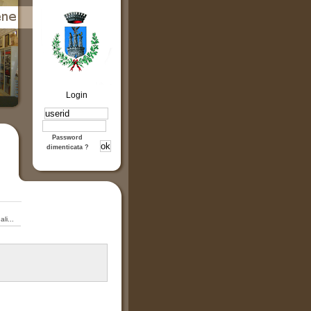
Login
Password
dimenticata ?
li...