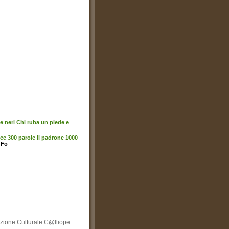
 e neri Chi ruba un piede e
e 300 parole il padrone 1000
 Fo
zione Culturale C@lliope