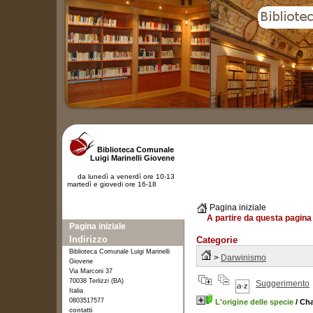
Biblioteca Comunale
Luigi Marinelli Giovene
da lunedì a venerdì ore 10-13
martedì e giovedi ore 16-18
Pagina iniziale
A partire da questa pagina 
Pagina iniziale
Indirizzo
Categorie
Biblioteca Comunale Luigi Marinelli
>
Darwinismo
Giovene
Via Marconi 37
70038 Terlizzi (BA)
Suggerimento
Italia
0803517577
L'origine delle specie
/ Cha
contatti