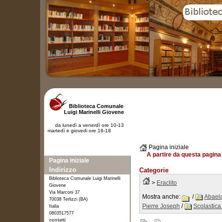
Biblioteca Comunale
Luigi Marinelli Giovene
da lunedì a venerdì ore 10-13
martedì e giovedi ore 16-18
Pagina iniziale
A partire da questa pagina 
Pagina iniziale
Indirizzo
Categorie
Biblioteca Comunale Luigi Marinelli
>
Eraclito
Giovene
Via Marconi 37
Mostra anche:
/
Abaela
70038 Terlizzi (BA)
Pierre Joseph
/
Scolastica
Italia
0803517577
contatti