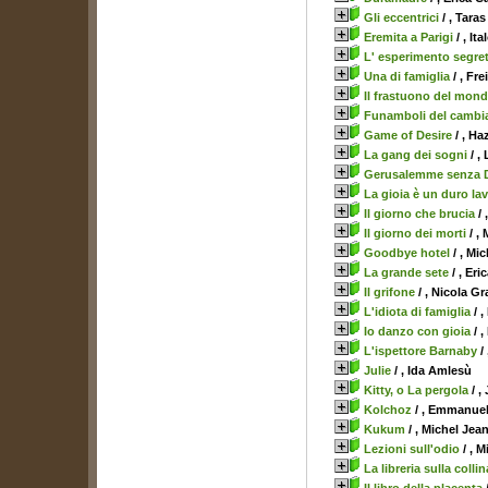
Gli eccentrici
/ , Tara
Eremita a Parigi
/ , It
L' esperimento segret
Una di famiglia
/ , Fr
Il frastuono del mon
Funamboli del camb
Game of Desire
/ , Ha
La gang dei sogni
/ ,
Gerusalemme senza 
La gioia è un duro la
Il giorno che brucia
/ 
Il giorno dei morti
/ ,
Goodbye hotel
/ , Mic
La grande sete
/ , Er
Il grifone
/ , Nicola Gr
L'idiota di famiglia
/ ,
Io danzo con gioia
/ 
L'ispettore Barnaby
/
Julie
/ , Ida Amlesù
Kitty, o La pergola
/ ,
Kolchoz
/ , Emmanuel
Kukum
/ , Michel Jea
Lezioni sull'odio
/ , 
La libreria sulla collin