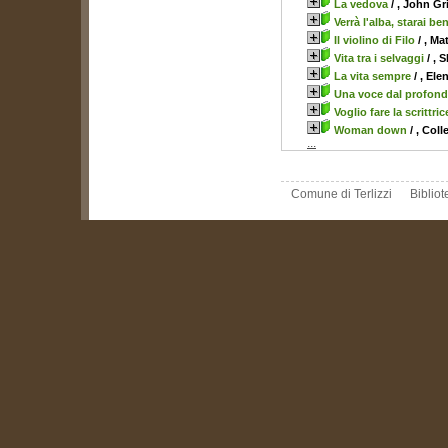
La vedova
/ , John G
Verrà l'alba, starai be
Il violino di Filo
/ , Ma
Vita tra i selvaggi
/ , 
La vita sempre
/ , Ele
Una voce dal profon
Voglio fare la scrittric
Woman down
/ , Col
...
Comune di Terlizzi
Biblio