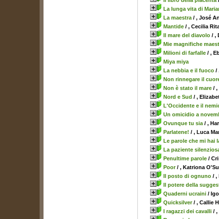
Il libro della placenta
La lunga vita di Mari
La maestra
/ , José A
Mantide
/ , Cecilia Rit
Il mare del diavolo
/ ,
Mie magnifiche maest
Milioni di farfalle
/ , 
Miya miya
La nebbia e il fuoco
/
Non rinnegare il cuor
Non è stato il mare
/ 
Nord e Sud
/ , Elizab
L'Occidente e il nem
Un omicidio a novem
Ovunque tu sia
/ , Ha
Parlatene!
/ , Luca Ma
Le parole che mi hai l
La paziente silenzios
Penultime parole
/ Cr
Poor
/ , Katriona O'Su
Il posto di ognuno
/ ,
Il potere della sugge
Quaderni ucraini
/ Igo
Quicksilver
/ , Callie 
I ragazzi dei cavalli
/ 