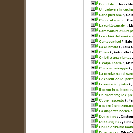
Berta Isla
/ , Javier Ma
Un cadavere in cucin
Cane puzzone
/ , Co
Canne al vento
/ , Gr
La carità carnale
/ , M
Carnevale re d'Europ
I cecchini del weeken
Centoventisei
/ , Ezi
La chiamata
/ , Leila 
Chiara
/ , Antonella L
Chiedi a una pianta
/ 
È colpa nostra
/ , Me
Come un miraggio
/ 
La condanna del san
Le condizioni di part
I convitati di pietra
/ ,
Il corpo in cui sono n
Un cuore fragile e pr
Cuore nascosto
/ , F
Il cuore è uno zingar
La disperata ricerca 
Domani no
/ , Cristia
Donnaregina
/ , Teres
Donne dell'altro mon
Duramadre
/ , Erica 