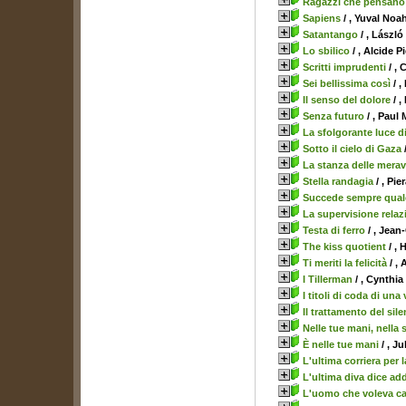
Ragazzi che pensano
Sapiens
/ , Yuval Noah
Satantango
/ , Lászl
Lo sbilico
/ , Alcide P
Scritti imprudenti
/ , 
Sei bellissima così
/ ,
Il senso del dolore
/ ,
Senza futuro
/ , Paul
La sfolgorante luce di
Sotto il cielo di Gaza
La stanza delle merav
Stella randagia
/ , Pie
Succede sempre qualc
La supervisione relaz
Testa di ferro
/ , Jean
The kiss quotient
/ ,
Ti meriti la felicità
/ ,
I Tillerman
/ , Cynthia
I titoli di coda di una
Il trattamento del sil
Nelle tue mani, nella 
È nelle tue mani
/ , Ju
L'ultima corriera per 
L'ultima diva dice ad
L'uomo che voleva ca