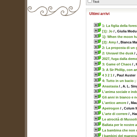
Titoli
Ultimi arrivi
biblioteca@comune.terlizzi.ba.it
1: La figlia della fores
[1]: Jo
/ , Giulia Mod
1]: When the moon h
[2]: Amy
/ , Bianca M
2: La proposta di un
2: Unravel the dusk
/ 
2027, fuga dalla demo
3: Game of Chaos
/ ,
3: A Sir Phillip, con 
4 3 2 1
/ , Paul Auster
4: Tutto in un bacio ;
Anastasia
/ , A. L. Sin
L'anima sociale e indu
Gli anni in bianco e n
L'antico amore
/ , Ma
Apeirogon
/ , Colum
L'arte di correre
/ , H
Le atrocità di Mussoli
Ballata per le nostre
La bambina che non c
I bambini del maestra