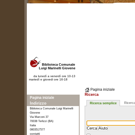
Biblioteca Comunale
Luigi Marinelli Giovene
da lunedì a venerdì ore 10-13
martedì e giovedi ore 16-18
Pagina iniziale
Ricerca
Pagina iniziale
Indirizzo
Ricerc
Ricerca semplice
Biblioteca Comunale Luigi Marinelli
Giovene
Via Marconi 37
70038 Terlizzi (BA)
Italia
0803517577
contatti