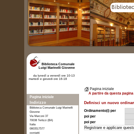
Biblioteca Comunale
Luigi Marinelli Giovene
da lunedì a venerdì ore 10-13
martedì e giovedi ore 16-18
Pagina iniziale
A partire da questa pagina 
Pagina iniziale
Indirizzo
Definisci un nuovo ordina
Biblioteca Comunale Luigi Marinelli
Ordinamento(i) per
Giovene
poi per
Via Marconi 37
70038 Terlizzi (BA)
poi per
Italia
0803517577
contatti