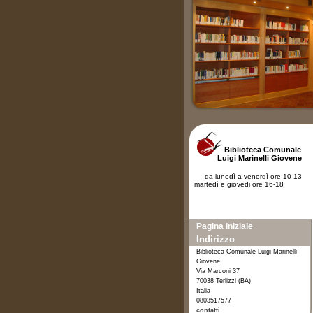
Biblioteca Comunale
Luigi Marinelli Giovene
da lunedì a venerdì ore 10-13
martedì e giovedi ore 16-18
Pagina iniziale
Indirizzo
Biblioteca Comunale Luigi Marinelli
Giovene
Via Marconi 37
70038 Terlizzi (BA)
Italia
0803517577
contatti