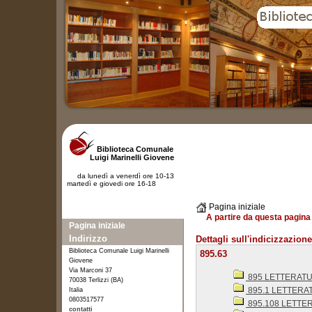
Biblioteca Comunale
Luigi Marinelli Giovene
da lunedì a venerdì ore 10-13
martedì e giovedi ore 16-18
Pagina iniziale
A partire da questa pagina 
Pagina iniziale
Indirizzo
Dettagli sull'indicizzazione
Biblioteca Comunale Luigi Marinelli
895.63
Giovene
Via Marconi 37
895 LETTERAT
70038 Terlizzi (BA)
895.1 LETTERA
Italia
0803517577
895.108 LETTER
contatti