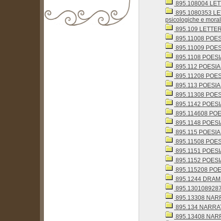
895.108004 LET
895.1080353 LETT
psicologiche e moral
895.109 LETTERAT
biblioteca@comune.terlizzi.ba.it
895.11008 POESI
895.11009 POESIA 
895.1108 POESIA 
895.112 POESIA 
895.11208 POESI
895.113 POESIA
895.11308 POESI
895.1142 POESI
895.114608 POES
895.1148 POESI
895.115 POESIA
895.11508 POESI
895.1151 POESI
895.1152 POESI
895.115208 POES
895.1244 DRAM
895.1301089287 
895.13308 NARRA
895.134 NARRAT
895.13408 NARR