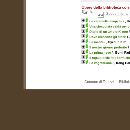
Opere della biblioteca con
Suggerimento
Le caramelle magiche
/ , 
Una cioccolata calda per o
Diario di un amore K-pop
/
Dove crescono gli alberi
/ 
La matita
/ , Hyeeun Kim
Il nostro giorno preferito
/
La prima neve
/ , Bomi Par
Il regalo delle fate formich
La vegetariana
/ , Kang Ha
Comune di Terlizzi
Biblio