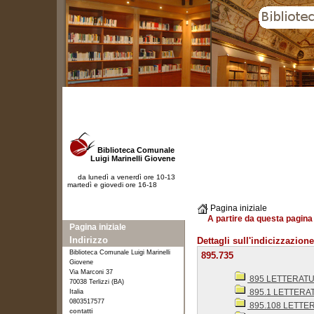
Biblioteca Comunale
Luigi Marinelli Giovene
da lunedì a venerdì ore 10-13
martedì e giovedi ore 16-18
Pagina iniziale
A partire da questa pagina 
Pagina iniziale
Indirizzo
Dettagli sull'indicizzazione
Biblioteca Comunale Luigi Marinelli
895.735
Giovene
Via Marconi 37
895 LETTERAT
70038 Terlizzi (BA)
895.1 LETTERA
Italia
0803517577
895.108 LETTER
contatti