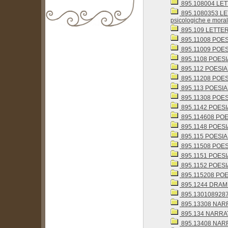
895.108004 LET
895.1080353 LETT
psicologiche e moral
895.109 LETTERAT
biblioteca@comune.terlizzi.ba.it
895.11008 POESI
895.11009 POESIA 
895.1108 POESIA 
895.112 POESIA 
895.11208 POESI
895.113 POESIA
895.11308 POESI
895.1142 POESI
895.114608 POES
895.1148 POESI
895.115 POESIA
895.11508 POESI
895.1151 POESI
895.1152 POESI
895.115208 POES
895.1244 DRAM
895.1301089287 
895.13308 NARRA
895.134 NARRAT
895.13408 NARR