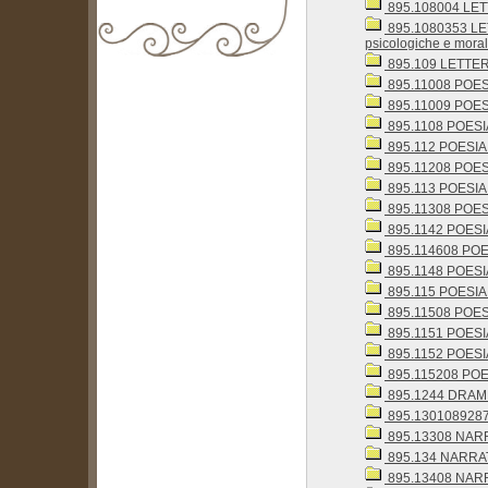
895.108004 LET
895.1080353 LETT
psicologiche e moral
895.109 LETTERAT
biblioteca@comune.terlizzi.ba.it
895.11008 POESI
895.11009 POESIA 
895.1108 POESIA 
895.112 POESIA 
895.11208 POESI
895.113 POESIA
895.11308 POESI
895.1142 POESI
895.114608 POES
895.1148 POESI
895.115 POESIA
895.11508 POESI
895.1151 POESI
895.1152 POESI
895.115208 POES
895.1244 DRAM
895.1301089287 
895.13308 NARRA
895.134 NARRAT
895.13408 NARR