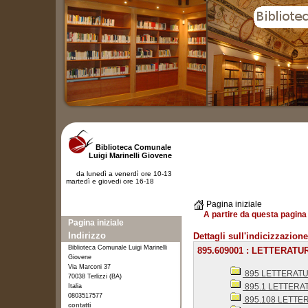
Biblioteca Comunale
Luigi Marinelli Giovene
da lunedì a venerdì ore 10-13
martedì e giovedi ore 16-18
Pagina iniziale
A partire da questa pagina 
Pagina iniziale
Indirizzo
Dettagli sull'indicizzazione
Biblioteca Comunale Luigi Marinelli
895.609001 : LETTERATU
Giovene
Via Marconi 37
895 LETTERAT
70038 Terlizzi (BA)
895.1 LETTERA
Italia
0803517577
895.108 LETTER
contatti