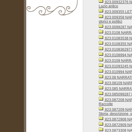
823.00932376 NARR
Lazio antico
823.009355 LET
823.009358 NARRAT
biblioteca@comune.terlizzi.ba.it
storici e politici
823.0099287 NA
823.0108 NARRAT
823.01083538 NAR
823.0108355 NAR
823.01083629772
823.0108994 NARR
823.0109 NARRATI
823.01093245 NA
823.010994 NARRA
823.08 NARRATIVA
823.08109 NARRATI
823.085 NARRAT
823.085099287 N
823.087208 NARRA
Raccolte
823.087209 NARRA
Storia, descrizione, st
823.0872908 NAR
823.0872909 NARR
823.0873308 NAR