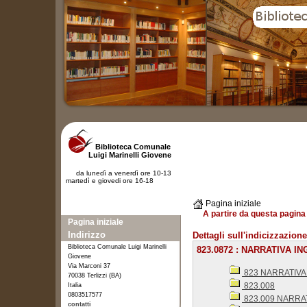
Biblioteca Comunale
Luigi Marinelli Giovene
da lunedì a venerdì ore 10-13
martedì e giovedi ore 16-18
Pagina iniziale
A partire da questa pagina 
Pagina iniziale
Indirizzo
Dettagli sull'indicizzazione
Biblioteca Comunale Luigi Marinelli
823.0872 : NARRATIVA INGL
Giovene
Via Marconi 37
823 NARRATIVA
70038 Terlizzi (BA)
823.008
Italia
0803517577
823.009 NARRATIV
contatti