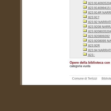
823.9140935204
823.914099415 N
823.914R NARRAT
823.91?
823.92 NARRATI
823.9208 NARRAT
823.9208035204
823.920809282
823.9208095 NARR
823.92R
823.94 NARRATI
823.:
Opere della biblioteca con
categoria vuota
Comune di Terlizzi
Biblio