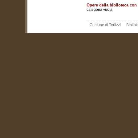
Opere della biblioteca con
categoria vuota
Comune di Terlizzi
Biblio