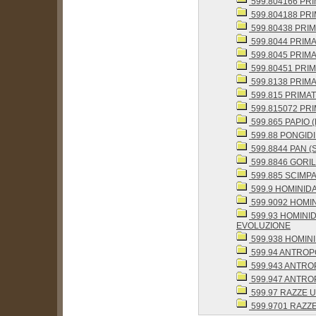
599.804166 PRIM
599.804188 PRIMA
599.80438 PRIMA
599.8044 PRIMAT
599.8045 PRIMAT
599.80451 PRIMAT
599.8138 PRIMA
599.815 PRIMAT
599.815072 PRIMA
599.865 PAPIO 
599.88 PONGIDI
599.8844 PAN (
599.8846 GORI
599.885 SCIMP
599.9 HOMINID
599.9092 HOMI
599.93 HOMINID
EVOLUZIONE
599.938 HOMIN
599.94 ANTRO
599.943 ANTRO
599.947 ANTRO
599.97 RAZZE 
599.9701 RAZZ