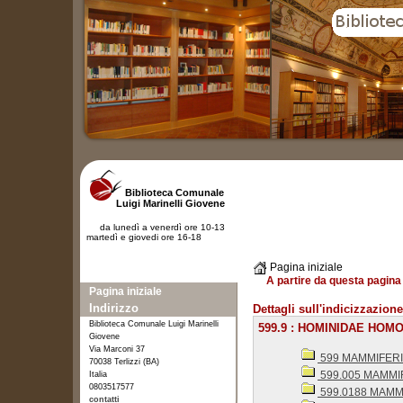
Biblioteca Comunale
Luigi Marinelli Giovene
da lunedì a venerdì ore 10-13
martedì e giovedi ore 16-18
Pagina iniziale
A partire da questa pagina 
Pagina iniziale
Indirizzo
Dettagli sull'indicizzazione
Biblioteca Comunale Luigi Marinelli
599.9 : HOMINIDAE HOM
Giovene
Via Marconi 37
599 MAMMIFERI
70038 Terlizzi (BA)
599.005 MAMMIF
Italia
0803517577
599.0188 MAMMIFE
contatti