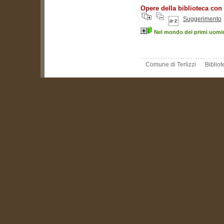
Opere della biblioteca con
Suggerimento
Nel mondo dei primi uomi
Comune di Terlizzi
Biblio