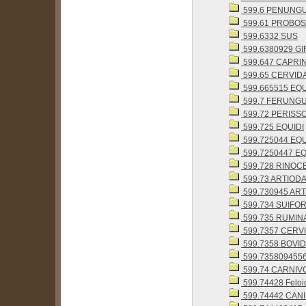
599.6 PENUNGU
599.61 PROBOSC
599.6332 SUS
599.6380929 GI
599.647 CAPRI
599.65 CERVIDA
599.665515 EQ
599.7 FERUNGU
599.72 PERISSO
599.725 EQUIDI
599.725044 EQUI
599.7250447 EQUID
599.728 RINOC
599.73 ARTIODA
599.730945 ARTIO
599.734 SUIFO
599.735 RUMIN
599.7357 CERVI
599.7358 BOVID
599.7358094556 B
599.74 CARNIV
599.74428 Feloide
599.74442 CANI