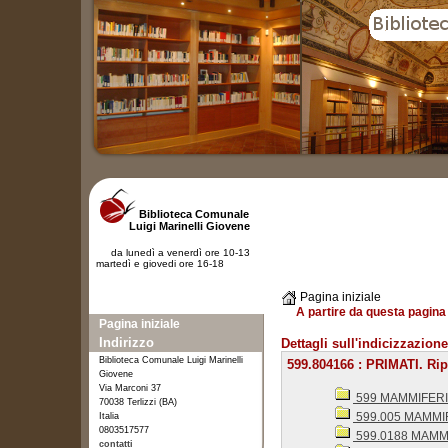
Biblioteca Comunale
Luigi Marinelli Giovene
da lunedì a venerdì ore 10-13
martedì e giovedi ore 16-18
Pagina iniziale
A partire da questa pagina 
Pagina iniziale
Indirizzo
Dettagli sull'indicizzazione
Biblioteca Comunale Luigi Marinelli
599.804166 : PRIMATI. Ri
Giovene
Via Marconi 37
599 MAMMIFERI
70038 Terlizzi (BA)
599.005 MAMMIF
Italia
0803517577
599.0188 MAMMIFE
contatti