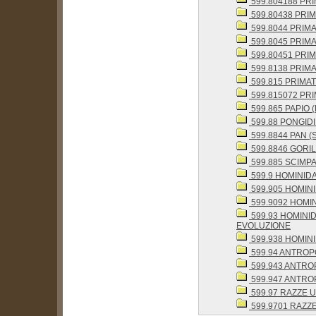
599.804188 PRIMA
599.80438 PRIMA
599.8044 PRIMAT
599.8045 PRIMAT
599.80451 PRIMAT
599.8138 PRIMA
599.815 PRIMAT
599.815072 PRIMA
599.865 PAPIO 
599.88 PONGIDI
599.8844 PAN (
599.8846 GORI
599.885 SCIMP
599.9 HOMINID
599.905 HOMINID
599.9092 HOMI
599.93 HOMINID
EVOLUZIONE
599.938 HOMIN
599.94 ANTRO
599.943 ANTRO
599.947 ANTRO
599.97 RAZZE 
599.9701 RAZZ