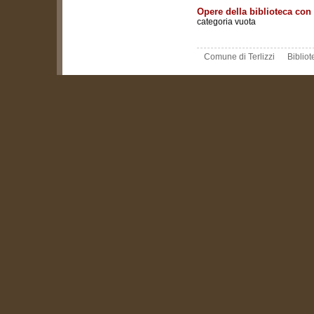
Opere della biblioteca con
categoria vuota
Comune di Terlizzi
Biblio