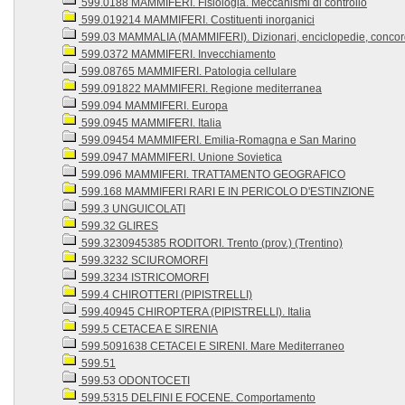
599.0188 MAMMIFERI. Fisiologia. Meccanismi di controllo
599.019214 MAMMIFERI. Costituenti inorganici
599.03 MAMMALIA (MAMMIFERI). Dizionari, enciclopedie, conco
599.0372 MAMMIFERI. Invecchiamento
599.08765 MAMMIFERI. Patologia cellulare
599.091822 MAMMIFERI. Regione mediterranea
599.094 MAMMIFERI. Europa
599.0945 MAMMIFERI. Italia
599.09454 MAMMIFERI. Emilia-Romagna e San Marino
599.0947 MAMMIFERI. Unione Sovietica
599.096 MAMMIFERI. TRATTAMENTO GEOGRAFICO
599.168 MAMMIFERI RARI E IN PERICOLO D'ESTINZIONE
599.3 UNGUICOLATI
599.32 GLIRES
599.3230945385 RODITORI. Trento (prov.) (Trentino)
599.3232 SCIUROMORFI
599.3234 ISTRICOMORFI
599.4 CHIROTTERI (PIPISTRELLI)
599.40945 CHIROPTERA (PIPISTRELLI). Italia
599.5 CETACEA E SIRENIA
599.5091638 CETACEI E SIRENI. Mare Mediterraneo
599.51
599.53 ODONTOCETI
599.5315 DELFINI E FOCENE. Comportamento