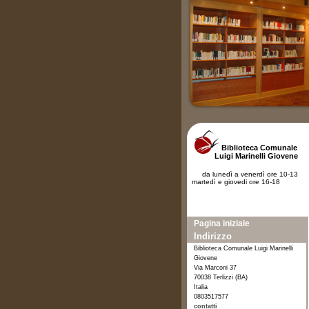
Biblioteca Comunale
Luigi Marinelli Giovene
da lunedì a venerdì ore 10-13
martedì e giovedi ore 16-18
Pagina iniziale
Indirizzo
Biblioteca Comunale Luigi Marinelli
Giovene
Via Marconi 37
70038 Terlizzi (BA)
Italia
0803517577
contatti