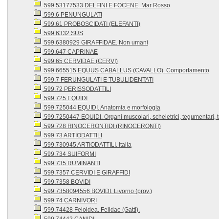
599.53177533 DELFINI E FOCENE. Mar Rosso
599.6 PENUNGULATI
599.61 PROBOSCIDATI (ELEFANTI)
599.6332 SUS
599.6380929 GIRAFFIDAE. Non umani
599.647 CAPRINAE
599.65 CERVIDAE (CERVI)
599.665515 EQUUS CABALLUS (CAVALLO). Comportamento
599.7 FERUNGULATI E TUBULIDENTATI
599.72 PERISSODATTILI
599.725 EQUIDI
599.725044 EQUIDI. Anatomia e morfologia
599.7250447 EQUIDI. Organi muscolari, scheletrici, tegumentari, te
599.728 RINOCERONTIDI (RINOCERONTI)
599.73 ARTIODATTILI
599.730945 ARTIODATTILI. Italia
599.734 SUIFORMI
599.735 RUMINANTI
599.7357 CERVIDI E GIRAFFIDI
599.7358 BOVIDI
599.7358094556 BOVIDI. Livorno (prov.)
599.74 CARNIVORI
599.74428 Feloidea. Felidae (Gatti).