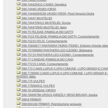
599.74442 CANIDI
599.744420415 CANIDI. Genetica
599.74446 URSIDI (ORSI)
599.74446094539 URSIDI (ORSI). Friuli-Venezia Giulia
599.74447 MUSTELIDI
599.7444709411 MUSTELIDI. Scozia
599.744470945 MUSTELIDI. Italia
599.75 FELIDAE (FAMIGLIA DEI GATTI)
599.7515 FELIDAE (FAMIGLIA DEI GATTI). Comportamento
599.75215 FELIS. Comportamento
599.75609577 PANTHERA TIGRIS (TIGRE). Estremo Oriente sibe
599.757096883 PANTHERA LEO (LEONE). Botswana
599.75715 PANTHERA LEO (LEONE). Comportamento
599.77 CANIDAE (FAMIGLIA DEI CANI)
599.77215 CANIS. Comportamento
599.773 CANIS LUPUS (LUPO COMUNE, LUPO GRIGIO) E CAN
599.7730945 CANIS LUPUS (LUPO COMUNE, LUPO GRIGIO) E
ROSSO). Italia
599.775 VULPES
599.775094511 VULPES
599.78 URSIDAE (ORSO)
599.78409798 URSUS (GRIZZLY, ORSO BRUNO). Alaska
599.8 PRIMATI
599.804166 PRIMATI. Riproduzione sessuale