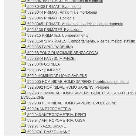
599.804188 PRIMATI. Meccanismi di controllo
599.80438 PRIMATI. Evoluzione
599.8044 PRIMATI. Anatomia e morfologia
599.8045 PRIMATI. Ecologia
599.80451 PRIMATI. Abitudini e modelli di comportamento
599.8138 PRIMATES. Evoluzione
599.815 PRIMATES. Comportamento
599.815072 PRIMATES. Comportamento. Ricerca; metodi statistic
599.865 PAPIO (BABBUINI)
599.88 PONGIDI (SCIMMIE SENZA CODA)
599.8844 PAN (SCIMPANZE)
599.8846 GORILLA
599.885 SCIMPANZ
599.9 HOMINIDAE HOMO SAPIENS
599.905 HOMINIDAE HOMO SAPIENS. Pubblicazioni in serie
599.9092 HOMINIDAE HOMO SAPIENS. Persone
599.93 HOMINIDAE HOMO SAPIENS. GENETICA, CARATTERISTI
EVOLUZIONE
599.938 HOMINIDAE HOMO SAPIENS. EVOLUZIONE
599.94 ANTROPOMETRIA
599.943 ANTROPOMETRIA. DENTI
599.947 ANTROPOMETRIA. OSSA
599.97 RAZZE UMANE
599.9701 RAZZE UMANE