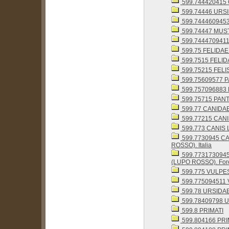
599.744420415 C
599.74446 URSI
599.74446094539 
599.74447 MUS
599.7444709411
599.75 FELIDAE 
599.7515 FELIDA
599.75215 FELI
599.75609577 PA
599.757096883 
599.75715 PANT
599.77 CANIDAE
599.77215 CANI
599.773 CANIS
599.7730945 C
ROSSO). Italia
599.773173094
(LUPO ROSSO). Fores
599.775 VULPE
599.775094511
599.78 URSIDA
599.78409798 U
599.8 PRIMATI
599.804166 PRIM