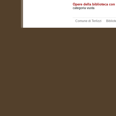
Opere della biblioteca con
categoria vuota
Comune di Terlizzi
Biblio