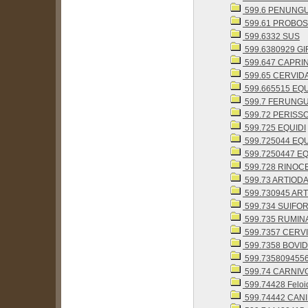
599.6 PENUNGU
599.61 PROBOSC
599.6332 SUS
599.6380929 GI
599.647 CAPRI
599.65 CERVIDA
599.665515 EQ
599.7 FERUNGU
599.72 PERISSO
599.725 EQUIDI
599.725044 EQUI
599.7250447 EQUID
599.728 RINOC
599.73 ARTIODA
599.730945 ARTIO
599.734 SUIFO
599.735 RUMIN
599.7357 CERVI
599.7358 BOVID
599.7358094556 B
599.74 CARNIV
599.74428 Feloide
599.74442 CANI