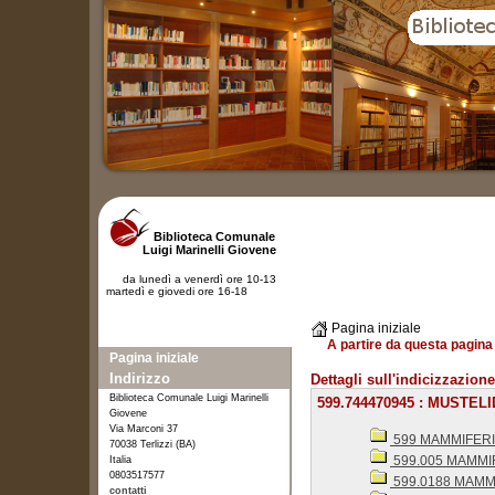
Biblioteca Comunale
Luigi Marinelli Giovene
da lunedì a venerdì ore 10-13
martedì e giovedi ore 16-18
Pagina iniziale
A partire da questa pagina 
Pagina iniziale
Indirizzo
Dettagli sull'indicizzazione
Biblioteca Comunale Luigi Marinelli
599.744470945 : MUSTELIDI
Giovene
Via Marconi 37
599 MAMMIFERI
70038 Terlizzi (BA)
599.005 MAMMIF
Italia
0803517577
599.0188 MAMMIFE
contatti