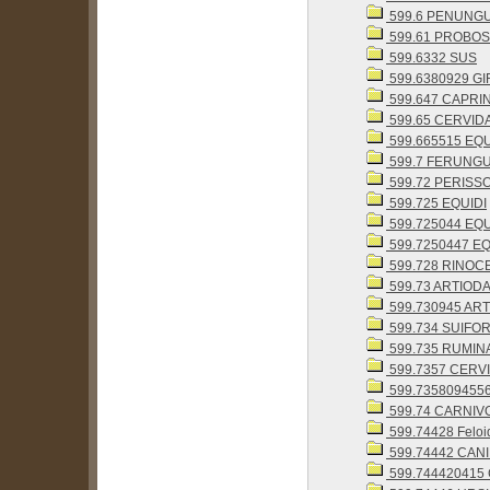
599.6 PENUNGU
599.61 PROBOSC
599.6332 SUS
599.6380929 GI
599.647 CAPRI
599.65 CERVIDA
599.665515 EQ
599.7 FERUNGU
599.72 PERISSO
599.725 EQUIDI
599.725044 EQUI
599.7250447 EQUID
599.728 RINOC
599.73 ARTIODA
599.730945 ARTIO
599.734 SUIFO
599.735 RUMIN
599.7357 CERVI
599.7358094556 B
599.74 CARNIV
599.74428 Feloide
599.74442 CANI
599.744420415 C