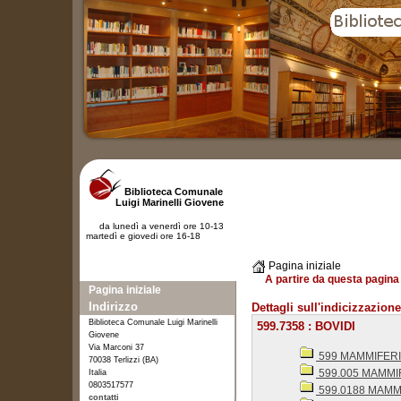
Biblioteca Comunale
Luigi Marinelli Giovene
da lunedì a venerdì ore 10-13
martedì e giovedi ore 16-18
Pagina iniziale
A partire da questa pagina 
Pagina iniziale
Indirizzo
Dettagli sull'indicizzazione
Biblioteca Comunale Luigi Marinelli
599.7358 : BOVIDI
Giovene
Via Marconi 37
599 MAMMIFERI
70038 Terlizzi (BA)
599.005 MAMMIF
Italia
0803517577
599.0188 MAMMIFE
contatti