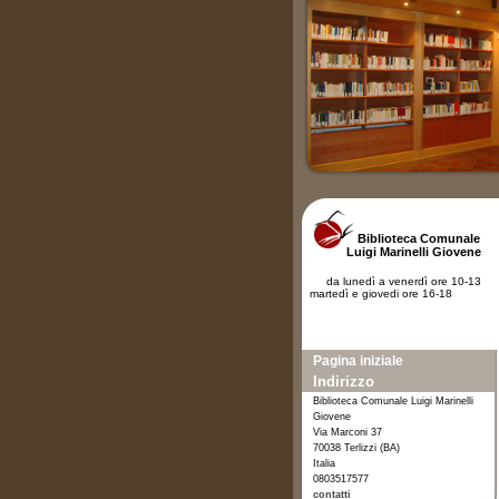
Biblioteca Comunale
Luigi Marinelli Giovene
da lunedì a venerdì ore 10-13
martedì e giovedi ore 16-18
Pagina iniziale
Indirizzo
Biblioteca Comunale Luigi Marinelli
Giovene
Via Marconi 37
70038 Terlizzi (BA)
Italia
0803517577
contatti