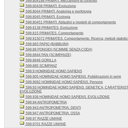
599.804188 PRIMATI. Meccanismi di controllo
599.80438 PRIMATI. Evoluzione
599.8044 PRIMATI. Anatomia e morfologia
599.8045 PRIMATI. Ecologia
599.80451 PRIMATI. Abitudini e modelli di comportamento
599.8138 PRIMATES. Evoluzione
599.815 PRIMATES. Comportamento
599.815072 PRIMATES. Comportamento. Ricerca; metodi statistic
599.865 PAPIO (BABBUINI)
599.88 PONGIDI (SCIMMIE SENZA CODA)
599.8844 PAN (SCIMPANZE)
599.8846 GORILLA
599.885 SCIMPANZ
599.9 HOMINIDAE HOMO SAPIENS
599.905 HOMINIDAE HOMO SAPIENS. Pubblicazioni in serie
599.9092 HOMINIDAE HOMO SAPIENS. Persone
599.93 HOMINIDAE HOMO SAPIENS. GENETICA, CARATTERISTI
EVOLUZIONE
599.938 HOMINIDAE HOMO SAPIENS. EVOLUZIONE
599.94 ANTROPOMETRIA
599.943 ANTROPOMETRIA. DENTI
599.947 ANTROPOMETRIA. OSSA
599.97 RAZZE UMANE
599.9701 RAZZE UMANE