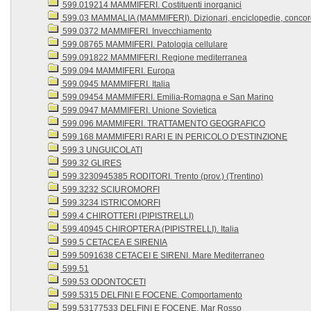
599.019214 MAMMIFERI. Costituenti inorganici
599.03 MAMMALIA (MAMMIFERI). Dizionari, enciclopedie, conco
599.0372 MAMMIFERI. Invecchiamento
599.08765 MAMMIFERI. Patologia cellulare
599.091822 MAMMIFERI. Regione mediterranea
599.094 MAMMIFERI. Europa
599.0945 MAMMIFERI. Italia
599.09454 MAMMIFERI. Emilia-Romagna e San Marino
599.0947 MAMMIFERI. Unione Sovietica
599.096 MAMMIFERI. TRATTAMENTO GEOGRAFICO
599.168 MAMMIFERI RARI E IN PERICOLO D'ESTINZIONE
599.3 UNGUICOLATI
599.32 GLIRES
599.3230945385 RODITORI. Trento (prov.) (Trentino)
599.3232 SCIUROMORFI
599.3234 ISTRICOMORFI
599.4 CHIROTTERI (PIPISTRELLI)
599.40945 CHIROPTERA (PIPISTRELLI). Italia
599.5 CETACEA E SIRENIA
599.5091638 CETACEI E SIRENI. Mare Mediterraneo
599.51
599.53 ODONTOCETI
599.5315 DELFINI E FOCENE. Comportamento
599.53177533 DELFINI E FOCENE. Mar Rosso