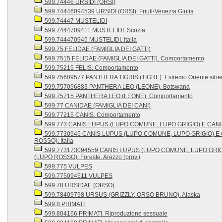
599.74446 URSIDI (ORSI)
599.74446094539 URSIDI (ORSI). Friuli-Venezia Giulia
599.74447 MUSTELIDI
599.7444709411 MUSTELIDI. Scozia
599.744470945 MUSTELIDI. Italia
599.75 FELIDAE (FAMIGLIA DEI GATTI)
599.7515 FELIDAE (FAMIGLIA DEI GATTI). Comportamento
599.75215 FELIS. Comportamento
599.75609577 PANTHERA TIGRIS (TIGRE). Estremo Oriente sibe
599.757096883 PANTHERA LEO (LEONE). Botswana
599.75715 PANTHERA LEO (LEONE). Comportamento
599.77 CANIDAE (FAMIGLIA DEI CANI)
599.77215 CANIS. Comportamento
599.773 CANIS LUPUS (LUPO COMUNE, LUPO GRIGIO) E CAN
599.7730945 CANIS LUPUS (LUPO COMUNE, LUPO GRIGIO) E
ROSSO). Italia
599.773173094559 CANIS LUPUS (LUPO COMUNE, LUPO GRIG
(LUPO ROSSO). Foreste. Arezzo (prov.)
599.775 VULPES
599.775094511 VULPES
599.78 URSIDAE (ORSO)
599.78409798 URSUS (GRIZZLY, ORSO BRUNO). Alaska
599.8 PRIMATI
599.804166 PRIMATI. Riproduzione sessuale