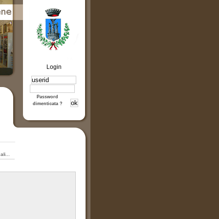
Login
Password
dimenticata ?
li...