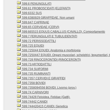
599.6 PENUNGULATI
599.61 PROBOSCIDATI (ELEFANTI)
599.6332 SUS
599.6380929 GIRAFFIDAE. Non umani
599.647 CAPRINAE
599.65 CERVIDAE (CERVI)
599.665515 EQUUS CABALLUS (CAVALLO). Comportamento
599.7 FERUNGULATI E TUBULIDENTATI
599.72 PERISSODATTILI
599.725 EQUIDI
599.725044 EQUIDI. Anatomia e morfologia
599.7250447 EQUIDI. Organi muscolari, scheletrici, tegumentari, te
599.728 RINOCERONTIDI (RINOCERONTI)
599.73 ARTIODATTILI
599.734 SUIFORMI
599.735 RUMINANTI
599.7357 CERVIDI E GIRAFFIDI
599.7358 BOVIDI
599.7358094556 BOVIDI. Livorno (prov.)
599.74 CARNIVORI
599.74428 Feloidea. Felidae (Gatti).
599.74442 CANIDI
599.744420415 CANIDI. Genetica