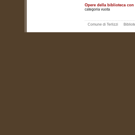
Opere della biblioteca con
categoria vuota
Comune di Terlizzi
Biblio