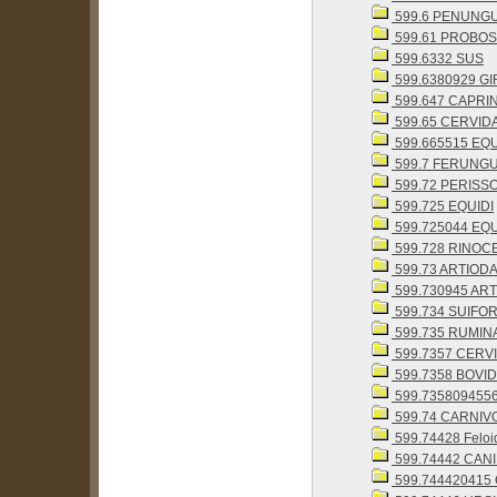
599.6 PENUNGU
599.61 PROBOSC
599.6332 SUS
599.6380929 GI
599.647 CAPRI
599.65 CERVIDA
599.665515 EQ
599.7 FERUNGU
599.72 PERISSO
599.725 EQUIDI
599.725044 EQUI
599.728 RINOC
599.73 ARTIODA
599.730945 ARTIO
599.734 SUIFO
599.735 RUMIN
599.7357 CERVI
599.7358 BOVID
599.7358094556 B
599.74 CARNIV
599.74428 Feloide
599.74442 CANI
599.744420415 C