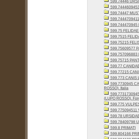
599.74446 URSI
599.74446094539 
599.74447 MUS
599.7444709411
599.744470945 M
599.75 FELIDAE 
599.7515 FELIDA
599.75215 FELI
599.75609577 PA
599.757096883 
599.75715 PANT
599.77 CANIDAE
599.77215 CANI
599.773 CANIS
599.7730945 C
ROSSO). Italia
599.773173094
(LUPO ROSSO). Fores
599.775 VULPE
599.775094511
599.78 URSIDA
599.78409798 U
599.8 PRIMATI
599.804166 PRIM