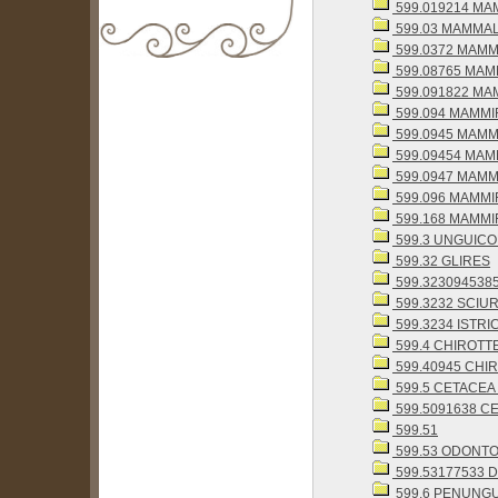
599.019214 MAMMI
599.03 MAMMALIA
599.0372 MAMMI
biblioteca@comune.terlizzi.ba.it
599.08765 MAMMI
599.091822 MAM
599.094 MAMMIF
599.0945 MAMMIF
599.09454 MAMM
599.0947 MAMMIF
599.096 MAMMI
599.168 MAMMIF
599.3 UNGUICO
599.32 GLIRES
599.3230945385 R
599.3232 SCIU
599.3234 ISTR
599.4 CHIROTTE
599.40945 CHIRO
599.5 CETACEA 
599.5091638 CET
599.51
599.53 ODONTO
599.53177533 D
599.6 PENUNGU