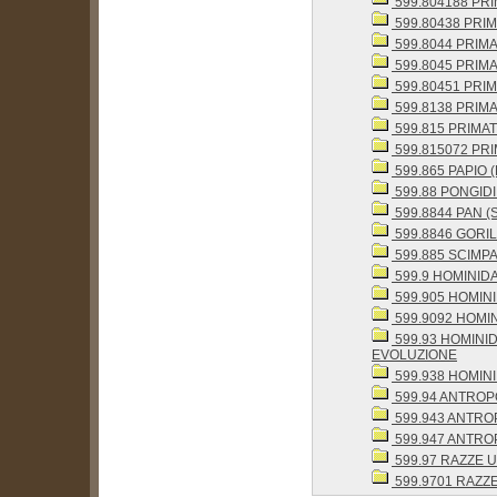
599.804188 PRIMA
599.80438 PRIMA
599.8044 PRIMAT
599.8045 PRIMAT
599.80451 PRIMAT
599.8138 PRIMA
599.815 PRIMAT
599.815072 PRIMA
599.865 PAPIO 
599.88 PONGIDI
599.8844 PAN (
599.8846 GORI
599.885 SCIMP
599.9 HOMINID
599.905 HOMINID
599.9092 HOMI
599.93 HOMINID
EVOLUZIONE
599.938 HOMIN
599.94 ANTRO
599.943 ANTRO
599.947 ANTRO
599.97 RAZZE 
599.9701 RAZZ