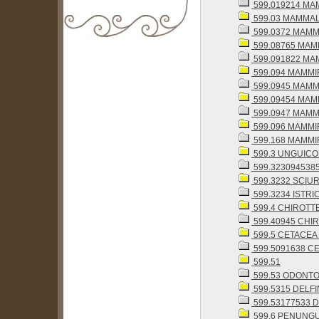
599.019214 MAMMI
599.03 MAMMALIA
599.0372 MAMMI
biblioteca@comune.terlizzi.ba.it
599.08765 MAMMI
599.091822 MAM
599.094 MAMMIF
599.0945 MAMMIF
599.09454 MAMM
599.0947 MAMMIF
599.096 MAMMI
599.168 MAMMIF
599.3 UNGUICO
599.3230945385 R
599.3232 SCIU
599.3234 ISTR
599.4 CHIROTTE
599.40945 CHIRO
599.5 CETACEA 
599.5091638 CET
599.51
599.53 ODONTO
599.5315 DELFI
599.53177533 D
599.6 PENUNGU