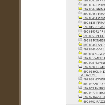
599.804188 PRIMA
599.80438 PRIMA
599.8044 PRIMAT
599.8045 PRIMAT
599.80451 PRIMAT
599.8138 PRIMA
599.815 PRIMAT
599.815072 PRIMA
599.865 PAPIO 
599.88 PONGIDI
599.8844 PAN (
599.8846 GORI
599.885 SCIMP
599.9 HOMINID
599.905 HOMINID
599.9092 HOMI
599.93 HOMINID
EVOLUZIONE
599.938 HOMIN
599.94 ANTRO
599.943 ANTRO
599.947 ANTRO
599.97 RAZZE 
599.9701 RAZZ