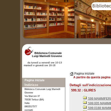
Biblioteca Comunale
Luigi Marinelli Giovene
da lunedì a venerdì ore 10-13
martedì e giovedi ore 16-18
Pagina iniziale
A partire da questa pagina 
Pagina iniziale
Indirizzo
Dettagli sull'indicizzazione
Biblioteca Comunale Luigi Marinelli
599.32 : GLIRES
Giovene
Via Marconi 37
599 MAMMIFERI
70038 Terlizzi (BA)
599.005 MAMMIF
Italia
0803517577
599.0188 MAMMIFE
contatti