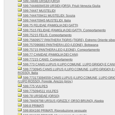
599.74446 URSIDI (ORSI)
599.74446094539 URSIDI (ORSI). Friuli-Venezia Giulia
599.74447 MUSTELIDI
599.7444709411 MUSTELIDI. Scozia
599.744470945 MUSTELIDI. Italia
599.75 FELIDAE (FAMIGLIA DEI GATTI)
599.7515 FELIDAE (FAMIGLIA DEI GATTI). Comportamento
599.75215 FELIS. Comportamento
599.75609577 PANTHERA TIGRIS (TIGRE). Estremo Oriente sibe
599.757096883 PANTHERA LEO (LEONE). Botswana
599.75715 PANTHERA LEO (LEONE). Comportamento
599.77 CANIDAE (FAMIGLIA DEI CANI)
599.77215 CANIS. Comportamento
599.773 CANIS LUPUS (LUPO COMUNE, LUPO GRIGIO) E CAN
599.7730945 CANIS LUPUS (LUPO COMUNE, LUPO GRIGIO) E
ROSSO). Italia
599.773173094559 CANIS LUPUS (LUPO COMUNE, LUPO GRIG
(LUPO ROSSO). Foreste. Arezzo (prov.)
599.775 VULPES
599.775094511 VULPES
599.78 URSIDAE (ORSO)
599.78409798 URSUS (GRIZZLY, ORSO BRUNO). Alaska
599.8 PRIMATI
599.804166 PRIMATI. Riproduzione sessuale