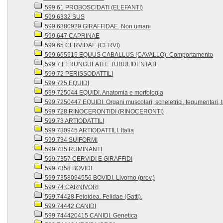
599.61 PROBOSCIDATI (ELEFANTI)
599.6332 SUS
599.6380929 GIRAFFIDAE. Non umani
599.647 CAPRINAE
599.65 CERVIDAE (CERVI)
599.665515 EQUUS CABALLUS (CAVALLO). Comportamento
599.7 FERUNGULATI E TUBULIDENTATI
599.72 PERISSODATTILI
599.725 EQUIDI
599.725044 EQUIDI. Anatomia e morfologia
599.7250447 EQUIDI. Organi muscolari, scheletrici, tegumentari, te
599.728 RINOCERONTIDI (RINOCERONTI)
599.73 ARTIODATTILI
599.730945 ARTIODATTILI. Italia
599.734 SUIFORMI
599.735 RUMINANTI
599.7357 CERVIDI E GIRAFFIDI
599.7358 BOVIDI
599.7358094556 BOVIDI. Livorno (prov.)
599.74 CARNIVORI
599.74428 Feloidea. Felidae (Gatti).
599.74442 CANIDI
599.744420415 CANIDI. Genetica