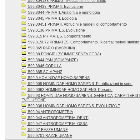
599.804188 PRIMATI. Meccanismi di controllo
599.80438 PRIMATI. Evoluzione
599.8044 PRIMATI. Anatomia e morfologia
599.8045 PRIMATI. Ecologia
599.80451 PRIMATI. Abitudini e modelli di comportamento
599.8138 PRIMATES. Evoluzione
599.815 PRIMATES. Comportamento
599.815072 PRIMATES. Comportamento. Ricerca; metodi statistic
599.865 PAPIO (BABBUINI)
599.88 PONGIDI (SCIMMIE SENZA CODA)
599.8844 PAN (SCIMPANZE)
599.8846 GORILLA
599.885 SCIMPANZ
599.9 HOMINIDAE HOMO SAPIENS
599.905 HOMINIDAE HOMO SAPIENS. Pubblicazioni in serie
599.9092 HOMINIDAE HOMO SAPIENS. Persone
599.93 HOMINIDAE HOMO SAPIENS. GENETICA, CARATTERISTI
EVOLUZIONE
599.938 HOMINIDAE HOMO SAPIENS. EVOLUZIONE
599.94 ANTROPOMETRIA
599.943 ANTROPOMETRIA. DENTI
599.947 ANTROPOMETRIA. OSSA
599.97 RAZZE UMANE
599.9701 RAZZE UMANE