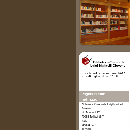
Biblioteca Comunale
Luigi Marinelli Giovene
da lunedì a venerdì ore 10-13
martedì e giovedi ore 16-18
Pagina iniziale
Indirizzo
Biblioteca Comunale Luigi Marinelli
Giovene
Via Marconi 37
70038 Terlizzi (BA)
Italia
0803517577
contatti