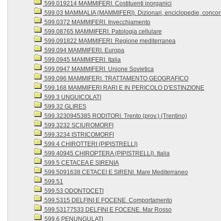
599.019214 MAMMIFERI. Costituenti inorganici
599.03 MAMMALIA (MAMMIFERI). Dizionari, enciclopedie, conco
599.0372 MAMMIFERI. Invecchiamento
599.08765 MAMMIFERI. Patologia cellulare
599.091822 MAMMIFERI. Regione mediterranea
599.094 MAMMIFERI. Europa
599.0945 MAMMIFERI. Italia
599.0947 MAMMIFERI. Unione Sovietica
599.096 MAMMIFERI. TRATTAMENTO GEOGRAFICO
599.168 MAMMIFERI RARI E IN PERICOLO D'ESTINZIONE
599.3 UNGUICOLATI
599.32 GLIRES
599.3230945385 RODITORI. Trento (prov.) (Trentino)
599.3232 SCIUROMORFI
599.3234 ISTRICOMORFI
599.4 CHIROTTERI (PIPISTRELLI)
599.40945 CHIROPTERA (PIPISTRELLI). Italia
599.5 CETACEA E SIRENIA
599.5091638 CETACEI E SIRENI. Mare Mediterraneo
599.51
599.53 ODONTOCETI
599.5315 DELFINI E FOCENE. Comportamento
599.53177533 DELFINI E FOCENE. Mar Rosso
599.6 PENUNGULATI