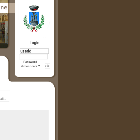
Login
Password
dimenticata ?
li...