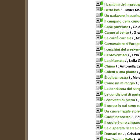
I bambini del maestra
Berta Isla
/ , Javier Ma
Un cadavere in cucin
Il camping della cano
Cane puzzone
/ , Co
Canne al vento
/ , Gr
La carità carnale
/ , M
Carnevale re d'Europ
I cecchini del weeken
Centoventisei
/ , Ezi
La chiamata
/ , Leila 
Chiara
/ , Antonella L
Chiedi a una pianta
/ 
È colpa nostra
/ , Me
Come un miraggio
/ 
La condanna del san
Le condizioni di part
I convitati di pietra
/ ,
Il corpo in cui sono n
Un cuore fragile e pr
Cuore nascosto
/ , F
Il cuore è uno zingar
La disperata ricerca 
Domani no
/ , Cristia
Don Tonino Bello
/ , 