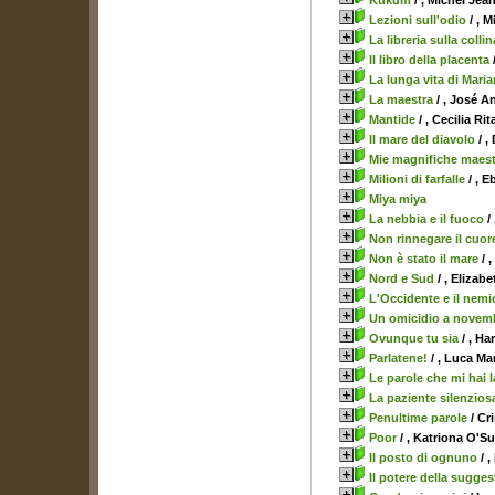
Kukum
/ , Michel Jea
Lezioni sull'odio
/ , 
La libreria sulla collin
Il libro della placenta
La lunga vita di Mari
La maestra
/ , José A
Mantide
/ , Cecilia Rit
Il mare del diavolo
/ ,
Mie magnifiche maest
Milioni di farfalle
/ , 
Miya miya
La nebbia e il fuoco
/
Non rinnegare il cuor
Non è stato il mare
/ 
Nord e Sud
/ , Elizab
L'Occidente e il nem
Un omicidio a novem
Ovunque tu sia
/ , Ha
Parlatene!
/ , Luca Ma
Le parole che mi hai l
La paziente silenzios
Penultime parole
/ Cr
Poor
/ , Katriona O'Su
Il posto di ognuno
/ ,
Il potere della sugge