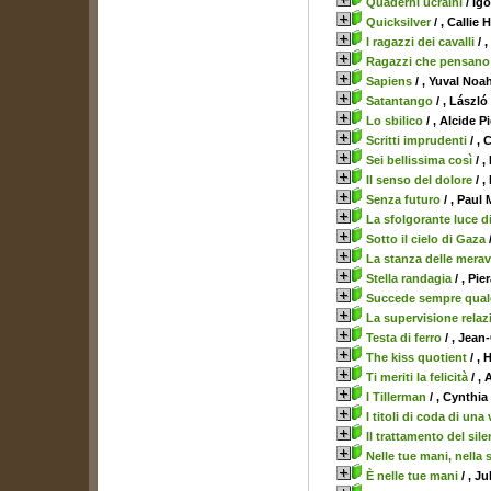
Quaderni ucraini
/ Igo
Quicksilver
/ , Callie 
I ragazzi dei cavalli
/ 
Ragazzi che pensano
Sapiens
/ , Yuval Noah
Satantango
/ , Lászl
Lo sbilico
/ , Alcide P
Scritti imprudenti
/ , 
Sei bellissima così
/ ,
Il senso del dolore
/ ,
Senza futuro
/ , Paul
La sfolgorante luce di
Sotto il cielo di Gaza
La stanza delle merav
Stella randagia
/ , Pie
Succede sempre qualc
La supervisione relaz
Testa di ferro
/ , Jean
The kiss quotient
/ ,
Ti meriti la felicità
/ ,
I Tillerman
/ , Cynthia
I titoli di coda di una
Il trattamento del sil
Nelle tue mani, nella 
È nelle tue mani
/ , Ju