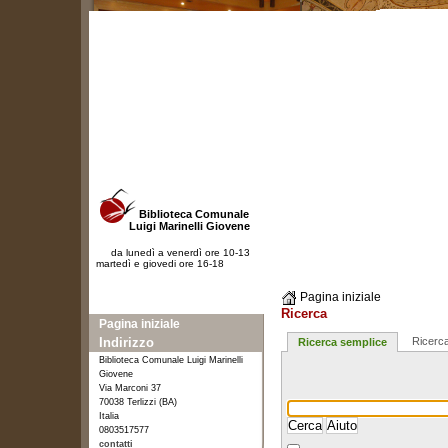
Biblioteca Comunale
Luigi Marinelli Giovene
da lunedì a venerdì ore 10-13
martedì e giovedi ore 16-18
Pagina iniziale
Ricerca
Pagina iniziale
Indirizzo
Ricerc
Ricerca semplice
Biblioteca Comunale Luigi Marinelli
Giovene
Via Marconi 37
70038 Terlizzi (BA)
Italia
0803517577
contatti