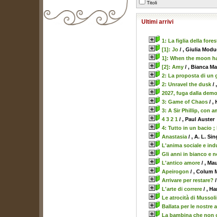
Titoli
Ultimi arrivi
biblioteca@comune.terlizzi.ba.it
1: La figlia della fores
[1]: Jo
/ , Giulia Mod
1]: When the moon h
[2]: Amy
/ , Bianca M
2: La proposta di un
2: Unravel the dusk
/ 
2027, fuga dalla demo
3: Game of Chaos
/ ,
3: A Sir Phillip, con 
4 3 2 1
/ , Paul Auster
4: Tutto in un bacio ;
Anastasia
/ , A. L. Sin
L'anima sociale e indu
Gli anni in bianco e n
L'antico amore
/ , Ma
Apeirogon
/ , Colum
Arrivare per restare?
/
L'arte di correre
/ , H
Le atrocità di Mussoli
Ballata per le nostre
La bambina che non c