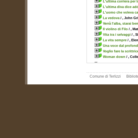
L'ultima corriera per 
L'ultima diva dice ad
L'uomo che voleva ca
La vedova
/ , John G
Verrà l'alba, starai be
Il violino di Filo
/ , Ma
Vita tra i selvaggi
/ , 
La vita sempre
/ , Ele
Una voce dal profon
Voglio fare la scrittric
Woman down
/ , Col
...
Comune di Terlizzi
Biblio