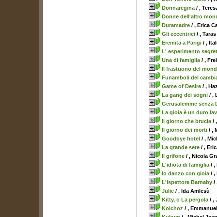
Donnaregina
/ , Teres
Donne dell'altro mon
Duramadre
/ , Erica 
Gli eccentrici
/ , Tara
Eremita a Parigi
/ , It
L' esperimento segret
Una di famiglia
/ , Fr
Il frastuono del mon
Funamboli del camb
Game of Desire
/ , Ha
La gang dei sogni
/ ,
Gerusalemme senza 
La gioia è un duro la
Il giorno che brucia
/ 
Il giorno dei morti
/ ,
Goodbye hotel
/ , Mic
La grande sete
/ , Er
Il grifone
/ , Nicola Gr
L'idiota di famiglia
/ ,
Io danzo con gioia
/ 
L'ispettore Barnaby
/
Julie
/ , Ida Amlesù
Kitty, o La pergola
/ ,
Kolchoz
/ , Emmanuel