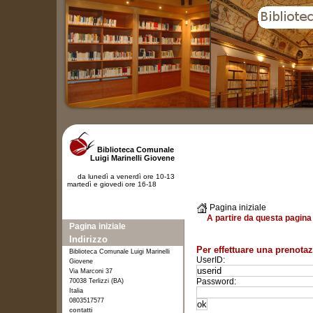
Biblioteca Comunale
Luigi Marinelli Giovene
da lunedì a venerdì ore 10-13
martedì e giovedi ore 16-18
Pagina iniziale
A partire da questa pagina 
Pagina iniziale
Indirizzo
Per effettuare una prenotaz
Biblioteca Comunale Luigi Marinelli
UserID:
Giovene
Via Marconi 37
Password:
70038 Terlizzi (BA)
Italia
0803517577
contatti