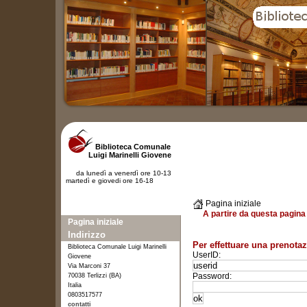
Biblioteca Comunale
Luigi Marinelli Giovene
da lunedì a venerdì ore 10-13
martedì e giovedi ore 16-18
Pagina iniziale
A partire da questa pagina 
Pagina iniziale
Indirizzo
Per effettuare una prenotaz
Biblioteca Comunale Luigi Marinelli
UserID:
Giovene
Via Marconi 37
Password:
70038 Terlizzi (BA)
Italia
0803517577
contatti