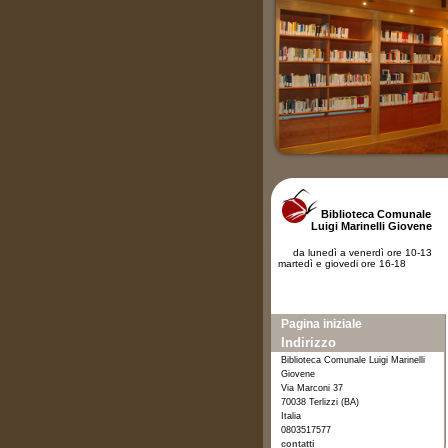
Biblioteca Comunale
Luigi Marinelli Giovene
da lunedì a venerdì ore 10-13
martedì e giovedi ore 16-18
Pagina iniziale
Indirizzo
Biblioteca Comunale Luigi Marinelli
Giovene
Via Marconi 37
70038 Terlizzi (BA)
Italia
0803517577
contatti