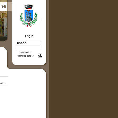
Login
Password
dimenticata ?
li...